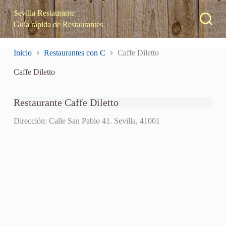
S
Sevilla Restaurante
a
Guía rápida de Restaurantes
l
t
a
Inicio
Restaurantes con C
Caffe Diletto
r
a
Caffe Diletto
l
c
o
n
Restaurante Caffe Diletto
t
e
Dirección: Calle San Pablo 41. Sevilla, 41001
n
i
d
o