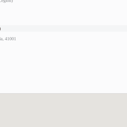
Legión)
)
lla, 41001