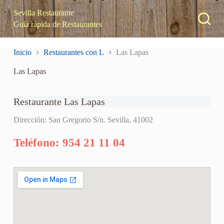
S
Sevilla Restaurante
a
Guía rápida de Restaurantes
l
t
a
Inicio
Restaurantes con L
Las Lapas
r
a
Las Lapas
l
c
o
n
Restaurante Las Lapas
t
e
Dirección: San Gregorio S/n. Sevilla, 41002
n
i
Teléfono: 954 21 11 04
d
o