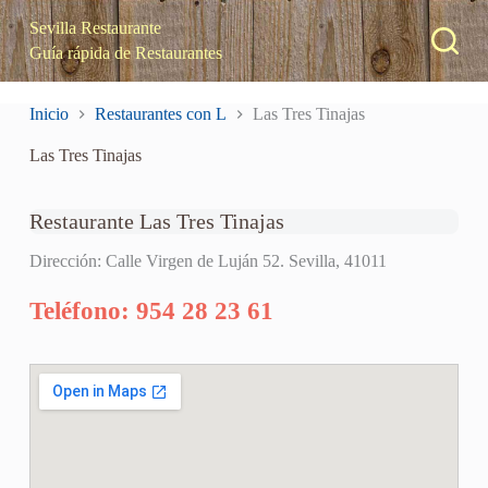
S
Sevilla Restaurante
a
Guía rápida de Restaurantes
l
t
a
Inicio
Restaurantes con L
Las Tres Tinajas
r
a
Las Tres Tinajas
l
c
o
n
Restaurante Las Tres Tinajas
t
e
Dirección: Calle Virgen de Luján 52. Sevilla, 41011
n
i
Teléfono: 954 28 23 61
d
o