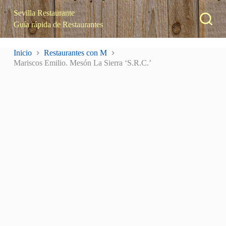
S
Sevilla Restaurante
a
Guía rápida de Restaurantes
l
t
a
Inicio
Restaurantes con M
r
Mariscos Emilio. Mesón La Sierra ‘S.R.C.’
a
l
c
o
n
t
e
n
i
d
o