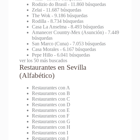
Rodizio do Brasil
- 11.860 búsquedas
Zelai
- 11.687 búsquedas
The Wok
- 9.186 búsquedas
Rodilla
- 8.734 búsquedas
Casa La Anselma
- 8.493 búsquedas
Amanecer Country-Mex (Asunción)
- 7.449
búsquedas
San Marco (Cuna)
- 7.053 búsquedas
Casa Morales
- 6.167 búsquedas
Pepe Hillo
- 6.041 búsquedas
ver los 50 más buscados
Restaurantes en Sevilla
(Alfabético)
Restaurantes con A
Restaurantes con B
Restaurantes con C
Restaurantes con D
Restaurantes con E
Restaurantes con F
Restaurantes con G
Restaurantes con H
Restaurantes con I
Restaurantes con J