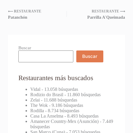
⟵ RESTAURANTE
RESTAURANTE ⟶
Patanchón
Parrilla A'Queimada
Buscar
Buscar
Restaurantes más buscados
Vidal
- 13.058 búsquedas
Rodizio do Brasil
- 11.860 búsquedas
Zelai
- 11.688 búsquedas
The Wok
- 9.186 búsquedas
Rodilla
- 8.734 búsquedas
Casa La Anselma
- 8.493 búsquedas
Amanecer Country-Mex (Asunción)
- 7.449
búsquedas
San Marco (Cuna)
- 7.053 búsquedas