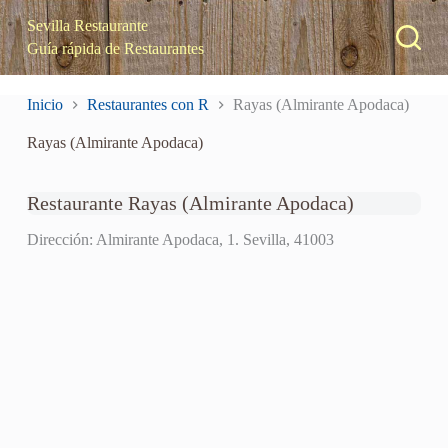
S
Sevilla Restaurante
a
Guía rápida de Restaurantes
l
t
a
Inicio
Restaurantes con R
Rayas (Almirante Apodaca)
r
a
Rayas (Almirante Apodaca)
l
c
o
n
Restaurante Rayas (Almirante Apodaca)
t
e
Dirección: Almirante Apodaca, 1. Sevilla, 41003
n
i
d
o