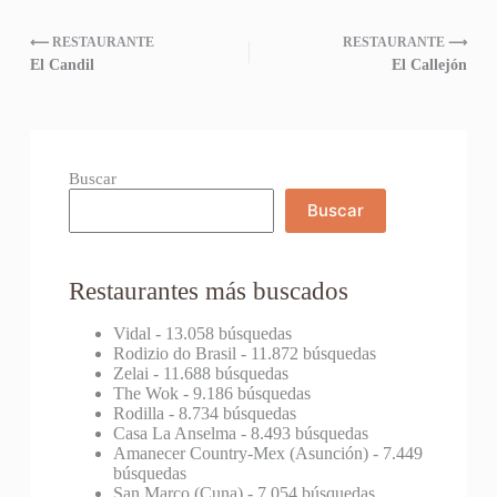
⟵ RESTAURANTE
RESTAURANTE ⟶
El Candil
El Callejón
Buscar
Buscar
Restaurantes más buscados
Vidal
- 13.058 búsquedas
Rodizio do Brasil
- 11.872 búsquedas
Zelai
- 11.688 búsquedas
The Wok
- 9.186 búsquedas
Rodilla
- 8.734 búsquedas
Casa La Anselma
- 8.493 búsquedas
Amanecer Country-Mex (Asunción)
- 7.449
búsquedas
San Marco (Cuna)
- 7.054 búsquedas