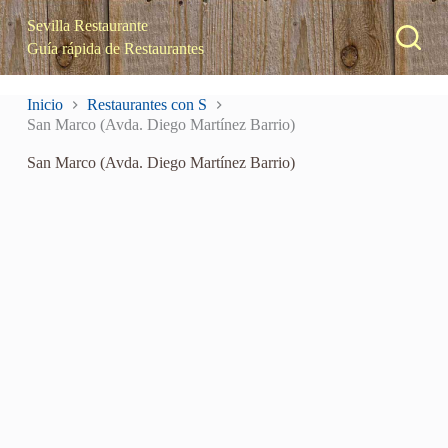
S
Sevilla Restaurante
a
Guía rápida de Restaurantes
l
t
a
Inicio
Restaurantes con S
r
San Marco (Avda. Diego Martínez Barrio)
a
l
San Marco (Avda. Diego Martínez Barrio)
c
o
n
t
e
n
i
d
o