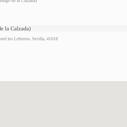
mingo de la Calzada)
e la Calzada)
tel los Lebreros. Sevilla, 41018