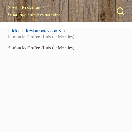
S
Sevilla Restaurante
a
Guía rápida de Restaurantes
l
t
a
Inicio
Restaurantes con S
r
Starbucks Coffee (Luis de Morales)
a
l
Starbucks Coffee (Luis de Morales)
c
o
n
t
e
n
i
d
o