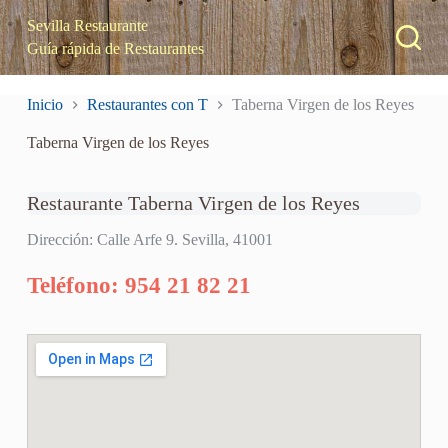
S
Sevilla Restaurante
a
Guía rápida de Restaurantes
l
t
a
Inicio
Restaurantes con T
Taberna Virgen de los Reyes
r
a
Taberna Virgen de los Reyes
l
c
o
n
Restaurante Taberna Virgen de los Reyes
t
e
Dirección: Calle Arfe 9. Sevilla, 41001
n
i
Teléfono: 954 21 82 21
d
o