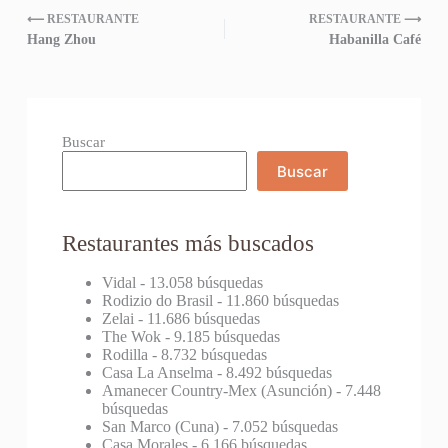
⟵ RESTAURANTE
RESTAURANTE ⟶
Hang Zhou
Habanilla Café
Buscar
Buscar
Restaurantes más buscados
Vidal
- 13.058 búsquedas
Rodizio do Brasil
- 11.860 búsquedas
Zelai
- 11.686 búsquedas
The Wok
- 9.185 búsquedas
Rodilla
- 8.732 búsquedas
Casa La Anselma
- 8.492 búsquedas
Amanecer Country-Mex (Asunción)
- 7.448
búsquedas
San Marco (Cuna)
- 7.052 búsquedas
Casa Morales
- 6.166 búsquedas