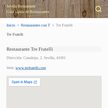
S
Sevilla Restaurante
a
Guía rápida de Restaurantes
l
t
a
Inicio
Restaurantes con T
Tre Fratelli
r
a
Tre Fratelli
l
c
o
n
Restaurante Tre Fratelli
t
e
Dirección: Canalejas, 2. Sevilla, 41001
n
i
Web:
www.trefratelli.com
d
o